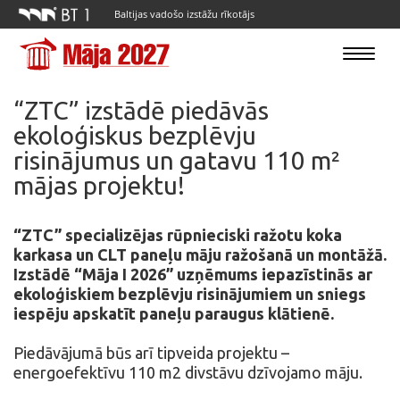
Baltijas vadošo izstāžu rīkotājs
Toggle
navigatio
“ZTC” izstādē piedāvās
ekoloģiskus bezplēvju
risinājumus un gatavu 110 m²
mājas projektu!
“ZTC” specializējas rūpnieciski ražotu koka
karkasa un CLT paneļu māju ražošanā un montāžā.
Izstādē “Māja I 2026” uzņēmums iepazīstinās ar
ekoloģiskiem bezplēvju risinājumiem un sniegs
iespēju apskatīt paneļu paraugus klātienē.
Piedāvājumā būs arī tipveida projektu –
energoefektīvu 110 m2 divstāvu dzīvojamo māju.