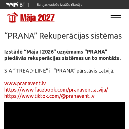
Baltijas vadošo izstāžu rīkotājs
Toggle
navigatio
“PRANA” Rekuperācijas sistēmas
Izstādē “Māja I 2026” uzņēmums “PRANA”
piedāvās rekuperācijas sistēmas un to montāžu.
SIA “TREAD-LINE” ir “PRANA” pārstāvis Latvijā.
www.pranavent.lv
https://www.facebook.com/pranaventlatvija/
https://www.tiktok.com/@pranavent.lv