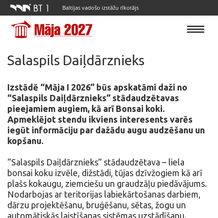
Baltijas vadošo izstāžu rīkotājs
Toggle
navigatio
Salaspils Daiļdārznieks
Izstādē “Māja I 2026” būs apskatāmi daži no
“Salaspils Daiļdārznieks” stādaudzētavas
pieejamiem augiem, kā arī Bonsai koki.
Apmeklējot stendu ikviens interesents varēs
iegūt informāciju par dažādu augu audzēšanu un
kopšanu.
“Salaspils Daiļdārznieks” stādaudzētava – liela
bonsai koku izvēle, dižstādi, tūjas dzīvžogiem kā arī
plašs kokaugu, ziemciešu un graudzāļu piedāvājums.
Nodarbojas ar teritorijas labiekārtošanas darbiem,
dārzu projektēšanu, bruģēšanu, sētas, žogu un
automātiskās laistīšanas sistēmas uzstādīšanu.