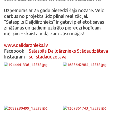
Uzņēmums ar 25 gadu pieredzi šajā nozarē. Veic
darbus no projekta līdz pilnai realizācijai.
“Salaspils Daiļdārznieks” ir gatavi pielietot savas
zināšanas un gadiem uzkrāto pieredzi kopīgam
mērķim – skaistam dārzam Jūsu mājās!
www.daildarznieks.lv
Facebook –
Salaspils Daiļdārznieks Stādaudzētava
Instagram -
sd_stadaudzetava