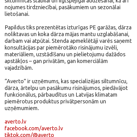
siltumnīcas stabilai un ilgtspējīgai audzēšanai, kā arī
nojumes tirdzniecībai, pasākumiem un sezonālai
lietošanai.
Papildus tiks prezentētas izturīgas PE garāžas, dārza
noliktavas un koka dārza mājas mantu uzglabāšanai,
darbam vai atpūtai. Stenda apmeklētāji varēs saņemt
konsultācijas par piemērotāko risinājumu izvēli,
materiāliem, uzstādīšanu un pielietojumu dažādos
apstākļos – gan privātām, gan komerciālām
vajadzībām.
“Averto” ir uzņēmums, kas specializējas siltumnīcu,
dārza, ārtelpu un pasākumu risinājumos, piedāvājot
funkcionālus, pārbaudītus un Latvijas klimatam
piemērotus produktus privātpersonām un
uzņēmumiem.
averto.lv
facebook.com/averto.lv
tiktok.com/@averto