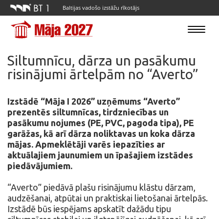
Baltijas vadošo izstāžu rīkotājs
Toggle
navigatio
Siltumnīcu, dārza un pasākumu
risinājumi ārtelpām no “Averto”
Izstādē “Māja I 2026” uzņēmums “Averto”
prezentēs siltumnīcas, tirdzniecības un
pasākumu nojumes (PE, PVC, pagoda tipa), PE
garāžas, kā arī dārza noliktavas un koka dārza
mājas. Apmeklētāji varēs iepazīties ar
aktuālajiem jaunumiem un īpašajiem izstādes
piedāvājumiem.
“Averto” piedāvā plašu risinājumu klāstu dārzam,
audzēšanai, atpūtai un praktiskai lietošanai ārtelpās.
Izstādē būs iespējams apskatīt dažādu tipu