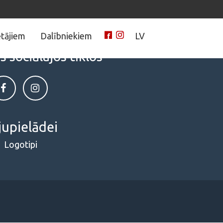
tājiem
Dalībniekiem
LV
sociālajos tīklos
jupielādei
Logotipi