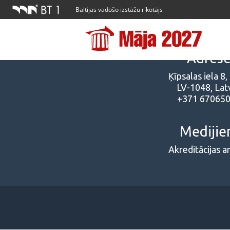
Baltijas vadošo izstāžu rīkotājs
Adres
Ķīpsalas iela 8,
LV-1048, Latv
+371 67065
Mediji
Akreditācijas a