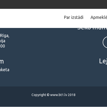
Par izstādi
Apmeklē
e
Seko mums 
 Rīga,
ija
000
Le
em
nketa
Copyright © www.bt1.lv 2018