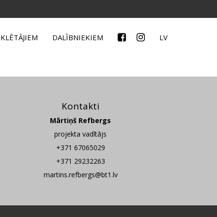
KLĒTĀJIEM
DALĪBNIEKIEM
LV
Kontakti
Mārtiņš Refbergs
projekta vadītājs
+371 67065029
+371 29232263
martins.refbergs@bt1.lv