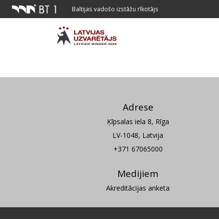
Baltijas vadošo izstāžu rīkotājs
Adrese
Ķīpsalas iela 8, Rīga
LV-1048, Latvija
+371 67065000
Medijiem
Akreditācijas anketa