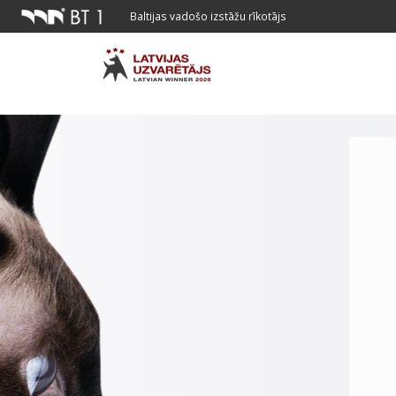
Baltijas vadošo izstāžu rīkotājs