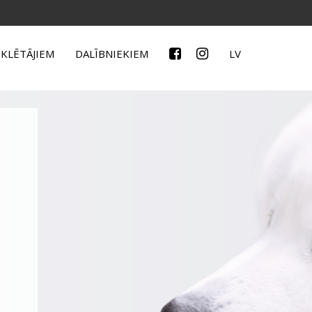
KLĒTĀJIEM
DALĪBNIEKIEM
LV