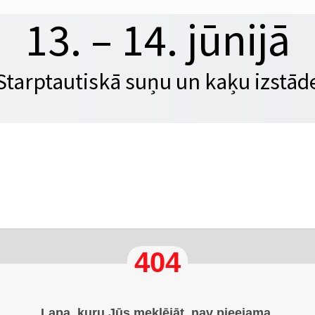
13. – 14. jūnijā
Starptautiskā suņu un kaķu izstād