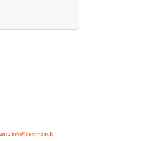
pastu
info@bezrindas.lv