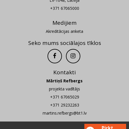
LV-1048, Latvija
+371 67065000
Medijiem
Akreditācijas anketa
Seko mums sociālajos tīklos
Kontakti
Mārtiņš Refbergs
projekta vadītājs
+371 67065029
+371 29232263
martins.refbergs@bt1.lv
Pirkt