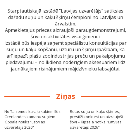
Starptautiskajā izstādē “Latvijas uzvarētājs” satiksies
dažādu suņu un kaķu šķirņu čempioni no Latvijas un
ārvalstīm.
Apmeklētājus priecēs aizraujoši paraugdemonstrējumi,
šovi un aktivitātes visai ģimenei.
Izstādē būs iespēja saņemt speciālistu konsultācijas par
suņu un kaķu kopšanu, uzturu un šķirņu īpašībām, kā
arī iepazīt plašu zooindustrijas preču un pakalpojumu
piedāvājumu – no ikdienā noderīgiem aksesuāriem līdz
jaunākajiem risinājumiem mājdzīvnieku labsajūtai.
Ziņas
No Taizemes karaļu kaķiem līdz
Retas suņu un kaķu šķirnes,
Grenlandes kamanu suņiem –
prestiži konkursi un aizraujoši
Ķīpsalā notiks “Latvijas
šovi – Ķīpsalā notiks "Latvijas
uzvarētājs 2026”
uzvarētājs 2026"