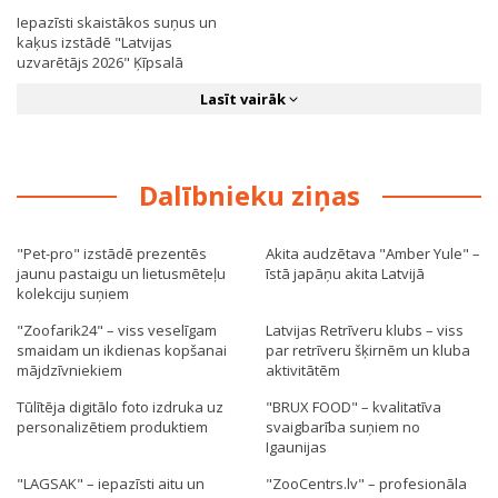
Iepazīsti skaistākos suņus un
kaķus izstādē "Latvijas
uzvarētājs 2026" Ķīpsalā
Lasīt vairāk
Dalībnieku ziņas
"Pet-pro" izstādē prezentēs
Akita audzētava "Amber Yule" –
jaunu pastaigu un lietusmēteļu
īstā japāņu akita Latvijā
kolekciju suņiem
"Zoofarik24" – viss veselīgam
Latvijas Retrīveru klubs – viss
smaidam un ikdienas kopšanai
par retrīveru šķirnēm un kluba
mājdzīvniekiem
aktivitātēm
Tūlītēja digitālo foto izdruka uz
"BRUX FOOD" – kvalitatīva
personalizētiem produktiem
svaigbarība suņiem no
Igaunijas
"LAGSAK" – iepazīsti aitu un
"ZooCentrs.lv" – profesionāla