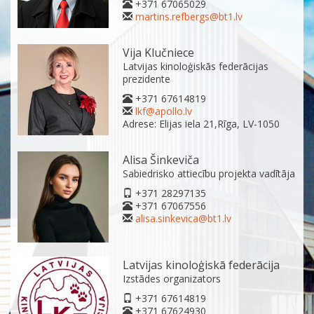
+371 67065029
martins.refbergs@bt1.lv
Vija Klučniece
Latvijas kinoloģiskās federācijas
prezidente
+371 67614819
lkf@apollo.lv
Adrese: Elijas iela 21,Rīga, LV-1050
Alisa Šinkeviča
Sabiedrisko attiecību projekta vadītāja
+371 28297135
+371 67067556
alisa.sinkevica@bt1.lv
Latvijas kinoloģiskā federācija
Izstādes organizators
+371 67614819
+371 67624930