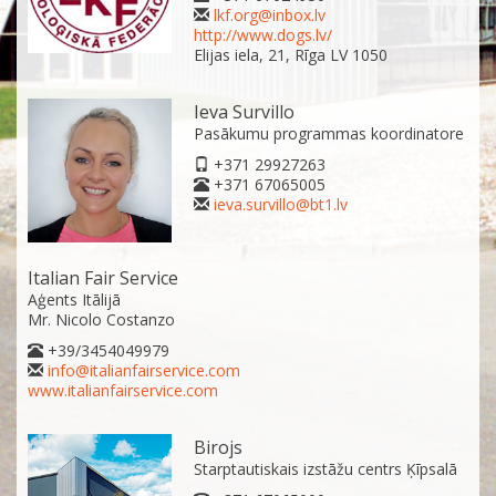
lkf.org@inbox.lv
http://www.dogs.lv/
Elijas iela, 21, Rīga LV 1050
Ieva Survillo
Pasākumu programmas koordinatore
+371 29927263
+371 67065005
ieva.survillo@bt1.lv
Italian Fair Service
Aģents Itālijā
Mr. Nicolo Costanzo
+39/3454049979
info@italianfairservice.com
www.italianfairservice.com
Birojs
Starptautiskais izstāžu centrs Ķīpsalā