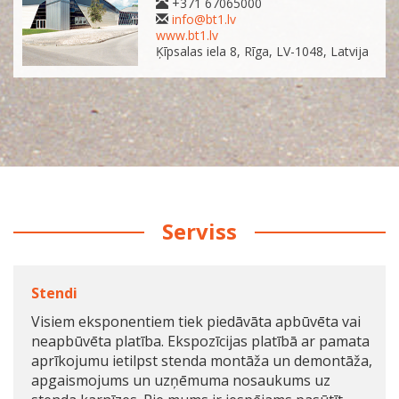
+371 67065000
info@bt1.lv
www.bt1.lv
Ķīpsalas iela 8, Rīga, LV-1048, Latvija
Serviss
Stendi
Visiem eksponentiem tiek piedāvāta apbūvēta vai
neapbūvēta platība. Ekspozīcijas platībā ar pamata
aprīkojumu ietilpst stenda montāža un demontāža,
apgaismojums un uzņēmuma nosaukums uz