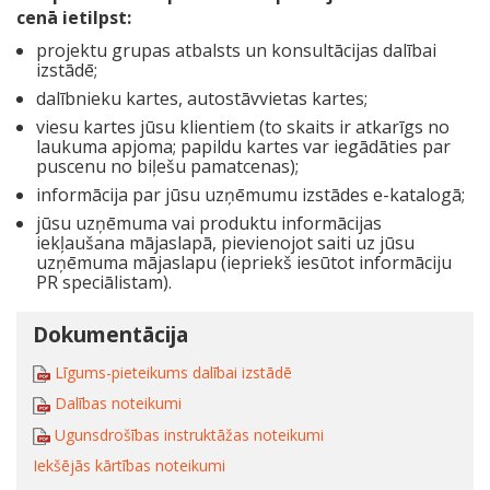
cenā ietilpst:
projektu grupas atbalsts un konsultācijas dalībai
izstādē;
dalībnieku kartes, autostāvvietas kartes;
viesu kartes jūsu klientiem (to skaits ir atkarīgs no
laukuma apjoma; papildu kartes var iegādāties par
puscenu no biļešu pamatcenas);
informācija par jūsu uzņēmumu izstādes e-katalogā;
jūsu uzņēmuma vai produktu informācijas
iekļaušana mājaslapā, pievienojot saiti uz jūsu
uzņēmuma mājaslapu (iepriekš iesūtot informāciju
PR speciālistam).
Dokumentācija
Līgums-pieteikums dalībai izstādē
Dalības noteikumi
Ugunsdrošības instruktāžas noteikumi
Iekšējās kārtības noteikumi