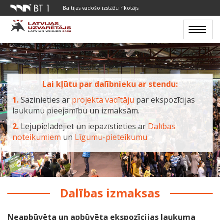
Baltijas vadošo izstāžu rīkotājs
Toggle
navigat
Lai kļūtu par dalībnieku ar stendu:
1.
Sazinieties ar
projekta vadītāju
par ekspozīcijas
laukumu pieejamību un izmaksām.
2.
Lejupielādējiet un iepazīstieties ar
Dalības
noteikumiem
un
Līgumu-pieteikumu
Dalības izmaksas
Neapbūvēta un apbūvēta ekspozīcijas laukuma