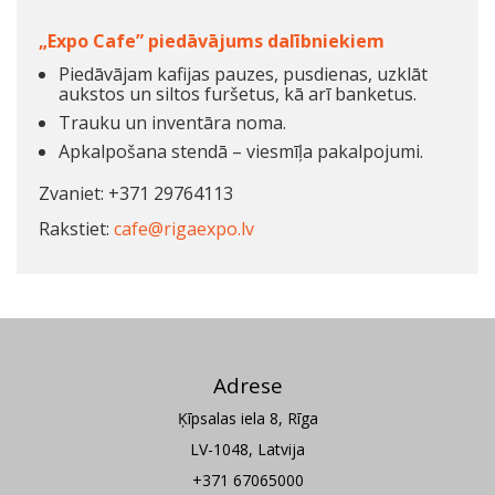
„Expo Cafe” piedāvājums dalībniekiem
Piedāvājam kafijas pauzes, pusdienas, uzklāt
aukstos un siltos furšetus, kā arī banketus.
Trauku un inventāra noma.
Apkalpošana stendā – viesmīļa pakalpojumi.
Zvaniet: +371 29764113
Rakstiet:
cafe@rigaexpo.lv
Adrese
Ķīpsalas iela 8, Rīga
LV-1048, Latvija
+371 67065000