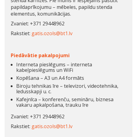
stenda karnīzes. Pie mums ir iespējams pasūtīt
papildaprīkojumu – mēbeles, papildu stenda
elementus, komunikācijas.
Zvaniet: +371 29448962
Rakstiet:
gatis.ozols@bt1.lv
Piedāvātie pakalpojumi
Interneta pieslēgums – interneta
kabeļpieslēgums un WiFi
Kopēšana – A3 un A4 formāts
Biroju tehnikas īre – televizori, videotehnika,
ledusskapji u. c.
Kafejnīca – konferenču, semināru, biznesa
vakaru apkalpošana, trauku īre
Zvaniet: +371 29448962
Rakstiet:
gatis.ozols@bt1.lv