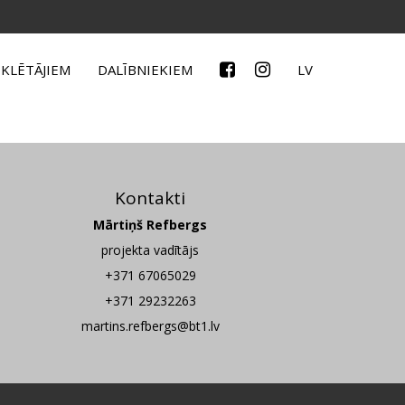
KLĒTĀJIEM
DALĪBNIEKIEM
LV
Kontakti
Mārtiņš Refbergs
projekta vadītājs
+371 67065029
+371 29232263
martins.refbergs@bt1.lv