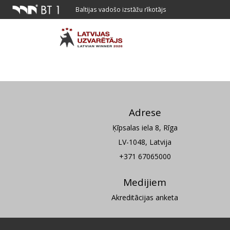
Baltijas vadošo izstāžu rīkotājs
Adrese
Ķīpsalas iela 8, Rīga
LV-1048, Latvija
+371 67065000
Medijiem
Akreditācijas anketa