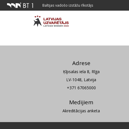
Baltijas vadošo izstāžu rīkotājs
Adrese
Ķīpsalas iela 8, Rīga
LV-1048, Latvija
+371 67065000
Medijiem
Akreditācijas anketa