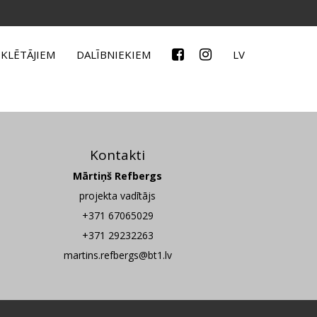
KLĒTĀJIEM
DALĪBNIEKIEM
LV
Kontakti
Mārtiņš Refbergs
projekta vadītājs
+371 67065029
+371 29232263
martins.refbergs@bt1.lv