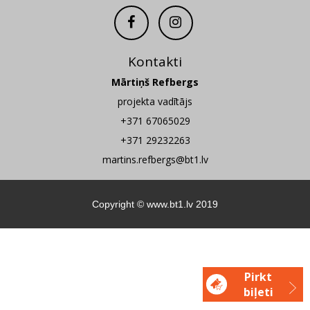
Kontakti
Mārtiņš Refbergs
projekta vadītājs
+371 67065029
+371 29232263
martins.refbergs@bt1.lv
Copyright ©
www.bt1.lv
2019
Pirkt
biļeti