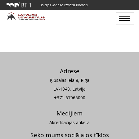
Baltijas vadošo izstāžu rīkotājs
Toggle
navigat
Adrese
Ķīpsalas iela 8, Rīga
LV-1048, Latvija
+371 67065000
Medijiem
Akreditācijas anketa
Seko mums sociālajos tīklos