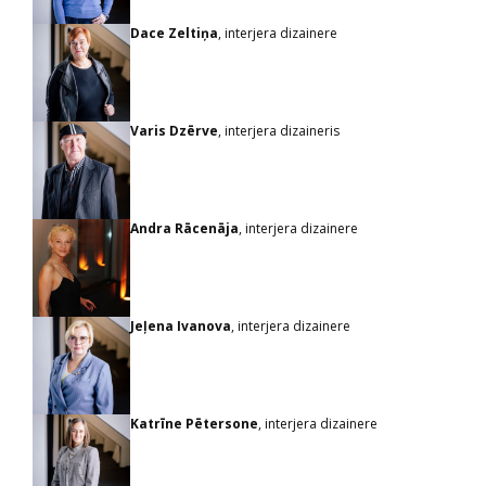
Dace Zeltiņa
, interjera dizainere
Varis Dzērve
, interjera dizaineris
Andra Rācenāja
, interjera dizainere
Jeļena Ivanova
, interjera dizainere
Katrīne Pētersone
, interjera dizainere