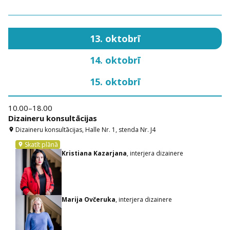
13. oktobrī
14. oktobrī
15. oktobrī
10.00–18.00
10
Dizaineru konsultācijas
Di
Dizaineru konsultācijas, Halle Nr. 1, stenda Nr. J4
location_on
location_on
Skatīt plānā
location_on
Kristiana Kazarjana
, interjera dizainere
Marija Ovčeruka
, interjera dizainere