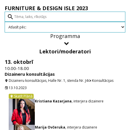
FURNITURE & DESIGN ISLE 2023
search
Programma
Lektori/moderatori
13. oktobrī
10.00-18.00
Dizaineru konsultācijas
Dizaineru konsultācijas, Halle Nr. 1, stenda Nr. J4
Konsultācijas
location_on
videocam
13.10.2023
event
Skatīt Plānā
location_on
Kristiana Kazarjana
, interjera dizainere
Marija Ovčeruka
, interjera dizainere