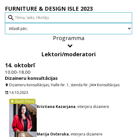
FURNITURE & DESIGN ISLE 2023
search
Programma
Lektori/moderatori
14. oktobrī
10.00-18.00
Dizaineru konsultācijas
Dizaineru konsultācijas, Halle Nr. 1, stenda Nr. J4
Konsultācijas
location_on
videocam
14.10.2023
event
Skatīt Plānā
location_on
Kristiana Kazarjana
, interjera dizainere
Marija Ovčeruka
, interjera dizainere