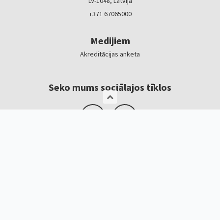
LV-1048, Latvija
+371 67065000
Medijiem
Akreditācijas anketa
Seko mums sociālajos tīklos
Logotipi, baneri
Kontakti
Kristīne Čerņavska
“Baltic Beauty” projekta vadītāja