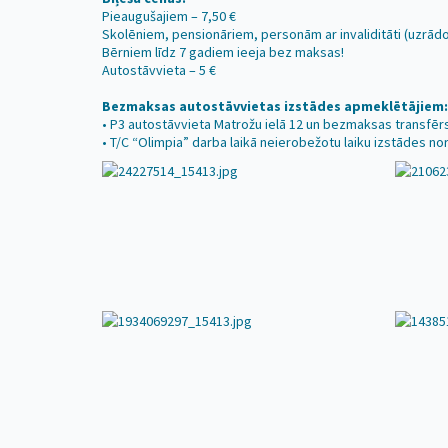
Pieaugušajiem – 7,50 €
Skolēniem, pensionāriem, personām ar invaliditāti (uzrādot
Bērniem līdz 7 gadiem ieeja bez maksas!
Autostāvvieta – 5 €
Bezmaksas autostāvvietas izstādes apmeklētājiem:
• P3 autostāvvieta Matrožu ielā 12 un bezmaksas transfērs
• T/C “Olimpia” darba laikā neierobežotu laiku izstādes no