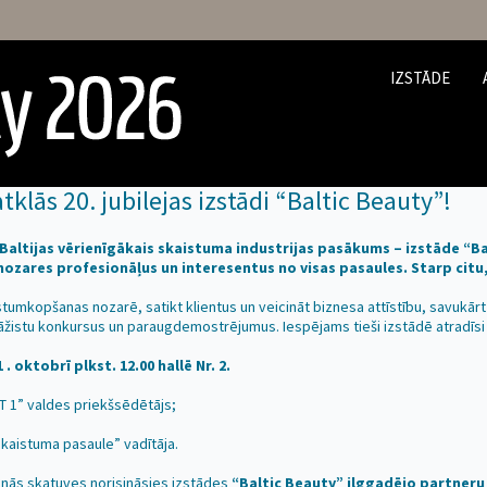
IZSTĀDE
tklās 20. jubilejas izstādi “Baltic Beauty”!
 Baltijas vērienīgākais skaistuma industrijas pasākums – izstāde “B
ares profesionāļus un interesentus no visas pasaules. Starp citu, 
istumkopšanas nozarē, satikt klientus un veicināt biznesa attīstību, savukār
izāžistu konkursus un paraugdemostrējumus. Iespējams tieši izstādē atradī
 oktobrī plkst. 12.00 hallē Nr. 2.
BT 1” valdes priekšsēdētājs;
skaistuma pasaule” vadītāja.
venās skatuves norisināsies izstādes
“Baltic Beauty” ilggadējo partneru