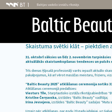
Baltijas vadošo izstāžu rīkotājs
Skaistuma svētki klāt – piektdien a
31. oktobrī sāksies un līdz 2. novembrim turpināsies
aktuālākās skaistumkopšanas tendences un pulcēs noz
Trīs dienas Ķīpsalā profesionāļi varēs iepazīt aktuālo ska
pakalpojumus, kā arī vērot masāžas meistaru, frizieru, v
“Baltic Beauty 2025” atklāšanas ceremonija notiks 31 .
Atklāšanas ceremonijā piedalīsies:
Viesturs Tīle
, Starptautisko izstāžu rīkotājsabiedrības “
Kristīne Čerņavska
, izstādes “Baltic Beauty” vadītāja;
Irina Jevsejeva
, izstādes “Baltic Beauty” sadaļas “Matu 
Uzreiz pēc atklāšanas, par godu 20 gadu jubilejai, uz Gal