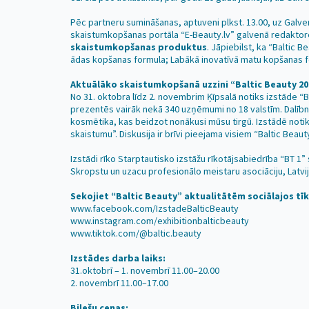
Pēc partneru sumināšanas, aptuveni plkst. 13.00, uz Gal
skaistumkopšanas portāla “E-Beauty.lv” galvenā redakto
skaistumkopšanas produktus
. Jāpiebilst, ka “Baltic 
ādas kopšanas formula; Labākā inovatīvā matu kopšanas for
Aktuālāko skaistumkopšanā uzzini “Baltic Beauty 20
No 31. oktobra līdz 2. novembrim Ķīpsalā notiks izstāde 
prezentēs vairāk nekā 340 uzņēmumi no 18 valstīm. Dalībnie
kosmētika, kas beidzot nonākusi mūsu tirgū. Izstādē noti
skaistumu”. Diskusija ir brīvi pieejama visiem “Baltic B
Izstādi rīko Starptautisko izstāžu rīkotājsabiedrība “BT 1
Skropstu un uzacu profesionālo meistaru asociāciju, Latvij
Sekojiet “Baltic Beauty” aktualitātēm sociālajos tīk
www.facebook.com/IzstadeBalticBeauty
www.instagram.com/exhibitionbalticbeauty
www.tiktok.com/@baltic.beauty
Izstādes darba laiks:
31.oktobrī – 1. novembrī 11.00–20.00
2. novembrī 11.00–17.00
Biļešu cenas: