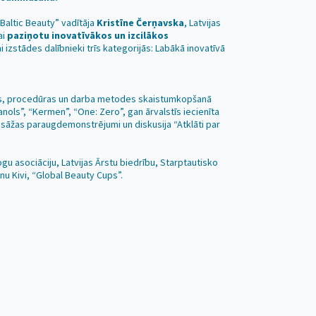
Baltic Beauty” vadītāja
Kristīne Čerņavska
, Latvijas
lai
paziņotu inovatīvākos un izcilākos
i izstādes dalībnieki trīs kategorijās: Labākā inovatīvā
ijas, procedūras un darba metodes skaistumkopšanā
nols”, “Kermen”, “One: Zero”, gan ārvalstīs iecienīta
asāžas paraugdemonstrējumi un diskusija “Atklāti par
u asociāciju, Latvijas Ārstu biedrību, Starptautisko
nu Kivi, “Global Beauty Cups”.