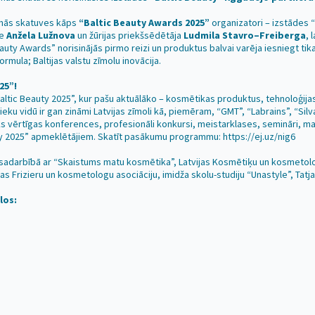
venās skatuves kāps
“Baltic Beauty Awards 2025”
organizatori – izstādes “
re
Anžela Lužnova
un žūrijas priekšsēdētāja
Ludmila Stavro–Freiberga
, 
Beauty Awards” norisinājās pirmo reizi un produktus balvai varēja iesniegt tika
mula; Baltijas valstu zīmolu inovācija.
25”!
“Baltic Beauty 2025”, kur pašu aktuālāko – kosmētikas produktus, tehnoloģ
ku vidū ir gan zināmi Latvijas zīmoli kā, piemēram, “GMT”, “Labrains”, “Silva
ks vērtīgas konferences, profesionāli konkursi, meistarklases, semināri, m
eauty 2025” apmeklētājiem. Skatīt pasākumu programmu:
https://ej.uz/nig6
” sadarbībā ar “Skaistums matu kosmētika”, Latvijas Kosmētiķu un kosmetolog
as Frizieru un kosmetologu asociāciju, imidža skolu-studiju “Unastyle”, Tatja
los: