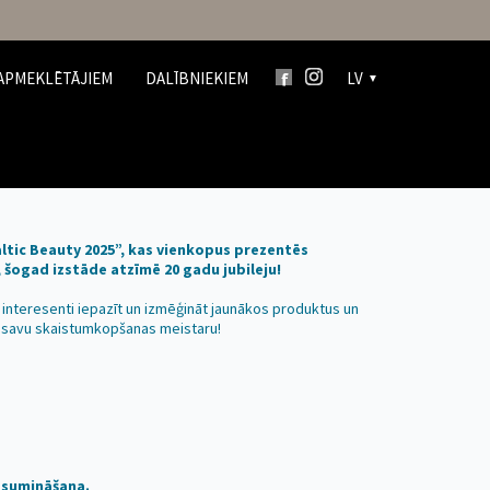
APMEKLĒTĀJIEM
DALĪBNIEKIEM
LV
altic Beauty 2025”, kas vienkopus prezentēs
šogad izstāde atzīmē 20 gadu jubileju!
t interesenti iepazīt un izmēģināt jaunākos produktus un
si savu skaistumkopšanas meistaru!
 sumināšana.