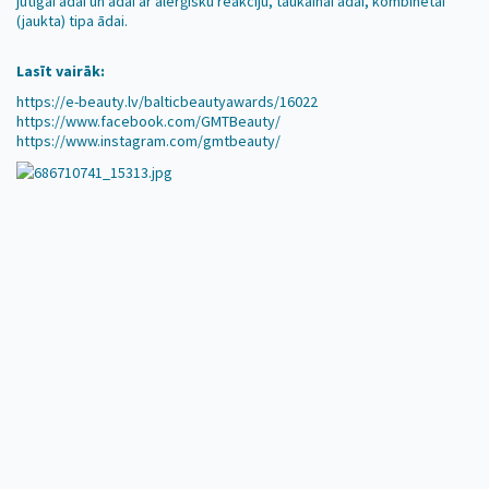
jutīgai ādai un ādai ar alerģisku reakciju, taukainai ādai, kombinētai
(jaukta) tipa ādai.
Lasīt vairāk:
https://e-beauty.lv/balticbeautyawards/16022
https://www.facebook.com/GMTBeauty/
https://www.instagram.com/gmtbeauty/