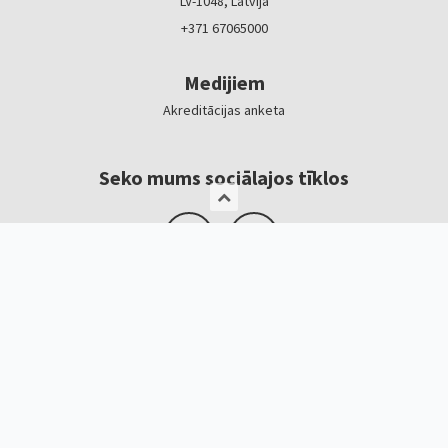
LV-1048, Latvija
+371 67065000
Medijiem
Akreditācijas anketa
Seko mums sociālajos tīklos
Logotipi, baneri
Kontakti
Kristīne Čerņavska
“Baltic Beauty” projekta vadītāja