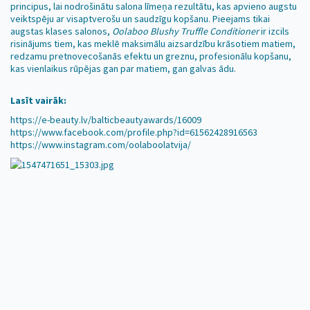
principus, lai nodrošinātu salona līmeņa rezultātu, kas apvieno augstu
veiktspēju ar visaptverošu un saudzīgu kopšanu. Pieejams tikai
augstas klases salonos,
Oolaboo Blushy Truffle Conditioner
ir izcils
risinājums tiem, kas meklē maksimālu aizsardzību krāsotiem matiem,
redzamu pretnovecošanās efektu un greznu, profesionālu kopšanu,
kas vienlaikus rūpējas gan par matiem, gan galvas ādu.
Lasīt vairāk:
https://e-beauty.lv/balticbeautyawards/16009
https://www.facebook.com/profile.php?id=61562428916563
https://www.instagram.com/oolaboolatvija/