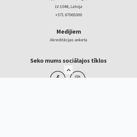
LV-1048, Latvija
+371 67065000
Medijiem
Akreditācijas anketa
Seko mums sociālajos tīklos
Logotipi, baneri
Kontakti
Kristīne Čerņavska