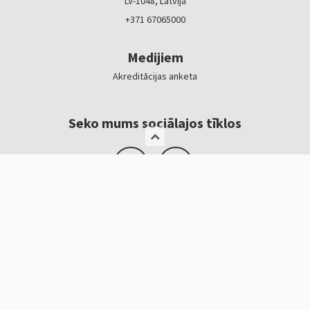
LV-1048, Latvija
+371 67065000
Medijiem
Akreditācijas anketa
Seko mums sociālajos tīklos
Logotipi, baneri
Kontakti
Kristīne Čerņavska
“Baltic Beauty” projekta vadītāja