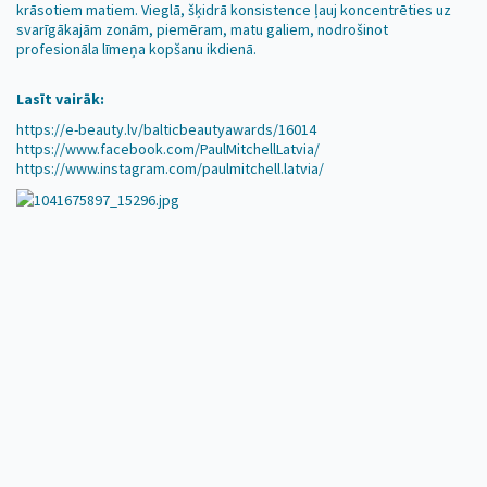
krāsotiem matiem. Vieglā, šķidrā konsistence ļauj koncentrēties uz
svarīgākajām zonām, piemēram, matu galiem, nodrošinot
profesionāla līmeņa kopšanu ikdienā.
Lasīt vairāk:
https://e-beauty.lv/balticbeautyawards/16014
https://www.facebook.com/PaulMitchellLatvia/
https://www.instagram.com/paulmitchell.latvia/