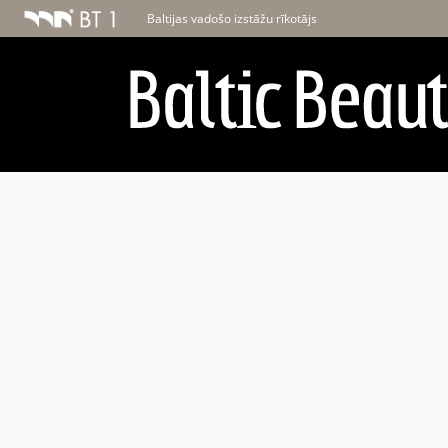
Baltijas vadošo izstāžu rīkotājs