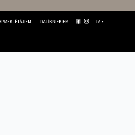
APMEKLĒTĀJIEM
DALĪBNIEKIEM
LV