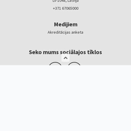
LV-1048, Latvija
+371 67065000
Medijiem
Akreditācijas anketa
Seko mums sociālajos tīklos
Logotipi, baneri
Kontakti
Kristīne Čerņavska
“Baltic Beauty” projekta vadītāja