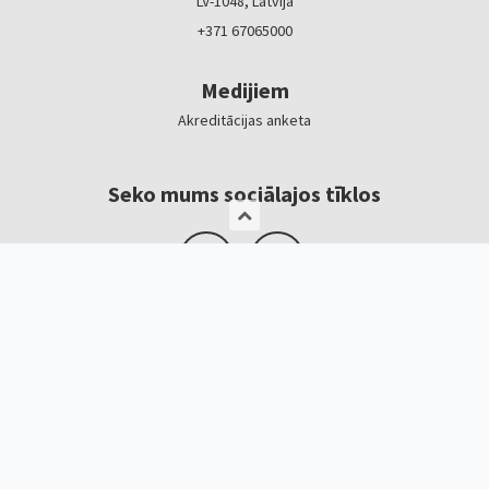
LV-1048, Latvija
+371 67065000
Medijiem
Akreditācijas anketa
Seko mums sociālajos tīklos
Logotipi, baneri
Kontakti
Kristīne Čerņavska
“Baltic Beauty” projekta vadītāja