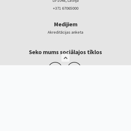
LV-1048, Latvija
+371 67065000
Medijiem
Akreditācijas anketa
Seko mums sociālajos tīklos
Logotipi, baneri
Kontakti
Kristīne Čerņavska
“Baltic Beauty” projekta vadītāja