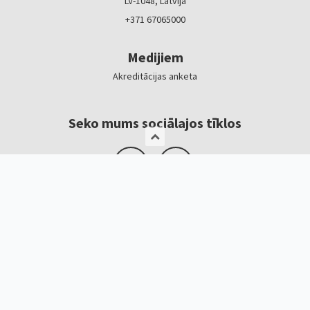
LV-1048, Latvija
+371 67065000
Medijiem
Akreditācijas anketa
Seko mums sociālajos tīklos
Logotipi, baneri
Kontakti
Kristīne Čerņavska
“Baltic Beauty” projekta vadītāja