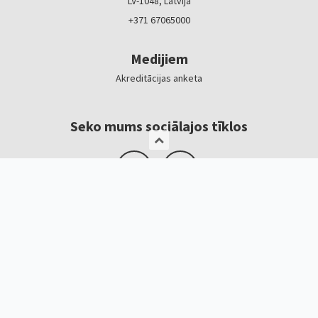
LV-1048, Latvija
+371 67065000
Medijiem
Akreditācijas anketa
Seko mums sociālajos tīklos
Logotipi, baneri
Kontakti
Kristīne Čerņavska
“Baltic Beauty” projekta vadītāja