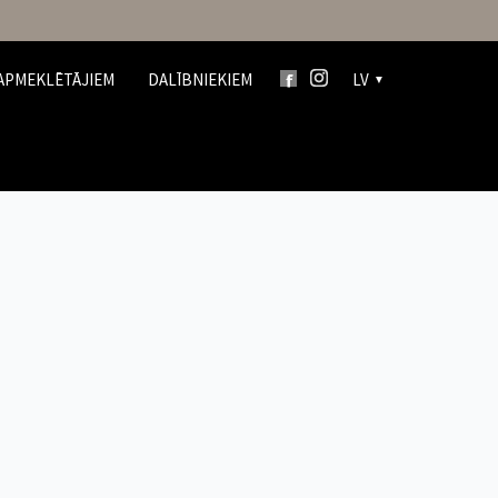
APMEKLĒTĀJIEM
DALĪBNIEKIEM
LV