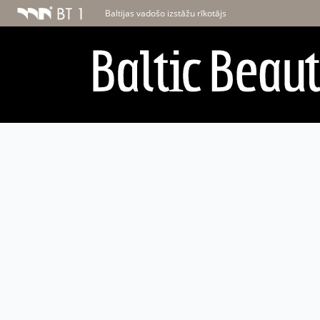
Baltijas vadošo izstāžu rīkotājs