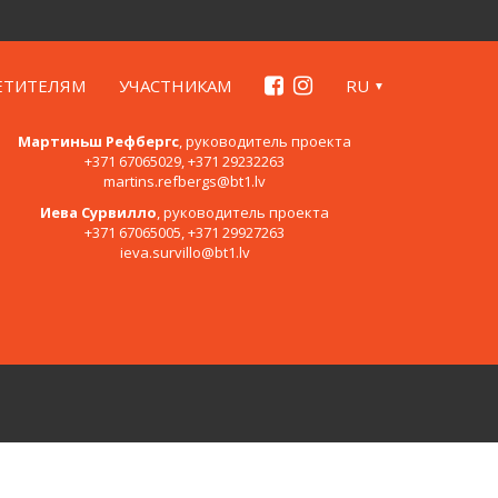
ЕТИТЕЛЯМ
УЧАСТНИКАМ
RU
Контакты
Мартиньш Рефбергс
, руководитель проекта
+371 67065029, +371 29232263
martins.refbergs@bt1.lv
Иева Сурвилло
, руководитель проекта
+371 67065005, +371 29927263
ieva.survillo@bt1.lv