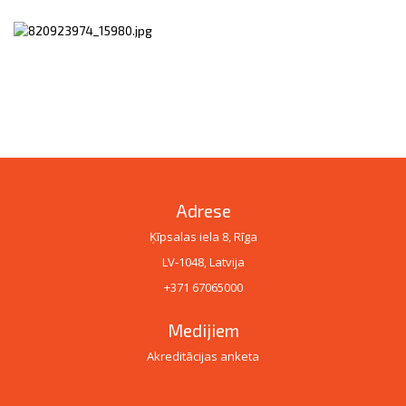
Adrese
Ķīpsalas iela 8, Rīga
LV-1048, Latvija
+371 67065000
Medijiem
Akreditācijas anketa