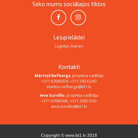
Seko mums sociālajos tīklos
Lejupielādei
Logotipi, baneri
Kontakti
Mārtiņš Refbergs
, projekta vadītājs
+371 67065029, +371 29232263
martins.refbergs@bt1.lv
Ieva Survillo
, projekta vadītāja
+371 67065005, +371 29927263
ieva.survillo@bt1.lv
Copyright ©
www.bt1.lv
2018