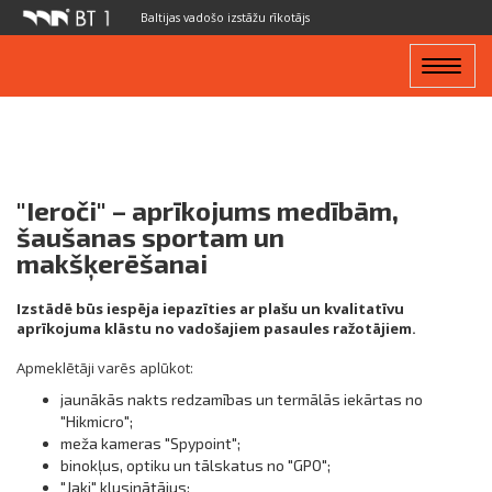
Baltijas vadošo izstāžu rīkotājs
Toggle
navigat
"Ieroči" – aprīkojums medībām,
šaušanas sportam un
makšķerēšanai
Izstādē būs iespēja iepazīties ar plašu un kvalitatīvu
aprīkojuma klāstu no vadošajiem pasaules ražotājiem.
Apmeklētāji varēs aplūkot:
jaunākās nakts redzamības un termālās iekārtas no
"Hikmicro";
meža kameras "Spypoint";
binokļus, optiku un tālskatus no "GPO";
"Jaki" klusinātājus;