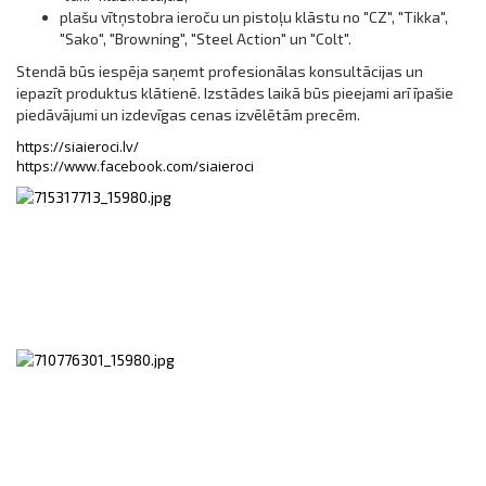
plašu vītņstobra ieroču un pistoļu klāstu no "CZ", "Tikka",
"Sako", "Browning", "Steel Action" un "Colt".
Stendā būs iespēja saņemt profesionālas konsultācijas un
iepazīt produktus klātienē. Izstādes laikā būs pieejami arī īpašie
piedāvājumi un izdevīgas cenas izvēlētām precēm.
https://siaieroci.lv/
https://www.facebook.com/siaieroci