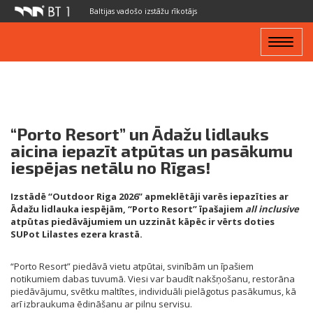
Baltijas vadošo izstāžu rīkotājs
Toggle
navigat
“Porto Resort” un Ādažu lidlauks
aicina iepazīt atpūtas un pasākumu
iespējas netālu no Rīgas!
Izstādē “Outdoor Riga 2026” apmeklētāji varēs iepazīties ar
Ādažu lidlauka iespējām, “Porto Resort” īpašajiem
all inclusive
atpūtas piedāvājumiem un uzzināt kāpēc ir vērts doties
SUPot Lilastes ezera krastā.
“Porto Resort” piedāvā vietu atpūtai, svinībām un īpašiem
notikumiem dabas tuvumā. Viesi var baudīt nakšņošanu, restorāna
piedāvājumu, svētku maltītes, individuāli pielāgotus pasākumus, kā
arī izbraukuma ēdināšanu ar pilnu servisu.