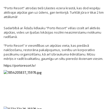
“Porto Resort” atrodas tieši Lilastes ezera krastā, kas dod iespēju
aktīvajai atpūtai gan uz ūdens, gan teritorijā. Turklāt jūra ir tikai 2 km
attālumā!
Sadarbībā ar Ādažu lidlauku “Porto Resort” vēlas izcelt arī aktīvās
atpūtas, vides un īpašas lokācijas nozīmi neaizmirstamu notikumu
radīšanā.
“Porto Resort” ir viesmīlības un atpūtas vieta, kas piedāvā
nakšņošanu, restorāna pakalpojumus, svinību un korporatīvo
pasākumu organizēšanu, kā arī izbraukuma ēdināšanu. Mūsu
mērķis ir radīt kvalitatīvu, gaumīgu un siltu pieredzi ikvienam viesim.
https://portoresort.lv/