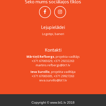
Seko mums sociālajos tīklos
Lejupielādei
Logotipi, baneri
Kontakti
Mārtiņš Refbergs
, projekta vadītājs
+371 67065029, +371 29232263
martins.refbergs@bt1.lv
Ieva Survillo
, projekta vadītāja
+371 67065005, +371 29927263
ieva.survillo@bt1.lv
Copyright ©
www.bt1.lv
2018