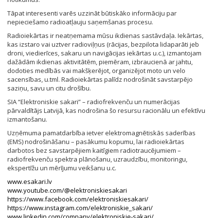
Tāpat interesenti varēs uzzināt būtiskāko informāciju par
nepieciešamo radioatļauju saņemšanas procesu.
Radioiekārtas ir neatņemama mūsu ikdienas sastāvdaļa. Iekārtas,
kas izstaro vai uztver radioviļņus (rācijas, bezpilota lidaparāti jeb
droni, viedierīces, sakaru un navigācijas iekārtas u.c.), izmantojam
dažādām ikdienas aktivitātēm, piemēram, izbraucienā ar jahtu,
dodoties medībās vai makšķerējot, organizējot moto un velo
sacensības, u.tml. Radioiekārtas palīdz nodrošināt savstarpējo
saziņu, savu un citu drošību.
SIA “Elektroniskie sakari” – radiofrekvenču un numerācijas
pārvaldītājs Latvijā, kas nodrošina šo resursu racionālu un efektīvu
izmantošanu.
Uzņēmuma pamatdarbība ietver elektromagnētiskās saderības
(EMS) nodrošināšanu – pasākumu kopumu, lai radioiekārtas
darbotos bez savstarpējiem kaitīgiem radiotraucējumiem –
radiofrekvenču spektra plānošanu, uzraudzību, monitoringu,
ekspertīžu un mērījumu veikšanu u.c.
www.esakari.lv
www.youtube.com/@elektroniskiesakari
https://www.facebook.com/elektroniskiesakari/
https://www.instagram.com/elektroniskie_sakari/
www.linkedin.com/company/elektroniskie-sakari/