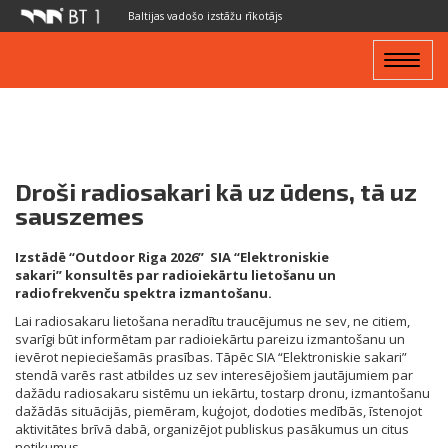
Baltijas vadošo izstāžu rīkotājs
Toggle
navigat
Droši radiosakari kā uz ūdens, tā uz
sauszemes
Izstādē “Outdoor Riga 2026” SIA “Elektroniskie
sakari
”
konsultēs par radioiekārtu lietošanu un
radiofrekvenču spektra izmantošanu.
Lai radiosakaru lietošana neradītu traucējumus ne sev, ne citiem,
svarīgi būt informētam par radioiekārtu pareizu izmantošanu un
ievērot nepieciešamās prasības. Tāpēc SIA “Elektroniskie sakari”
stendā varēs rast atbildes uz sev interesējošiem jautājumiem par
dažādu radiosakaru sistēmu un iekārtu, tostarp dronu, izmantošanu
dažādās situācijās, piemēram, kuģojot, dodoties medībās, īstenojot
aktivitātes brīvā dabā, organizējot publiskus pasākumus un citus
notikumus.