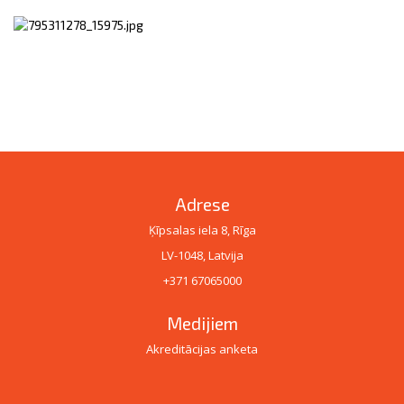
Adrese
Ķīpsalas iela 8, Rīga
LV-1048, Latvija
+371 67065000
Medijiem
Akreditācijas anketa