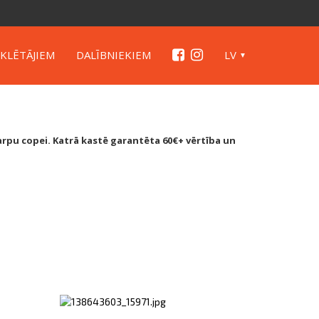
KLĒTĀJIEM
DALĪBNIEKIEM
LV
rpu copei. Katrā kastē garantēta 60€+ vērtība un