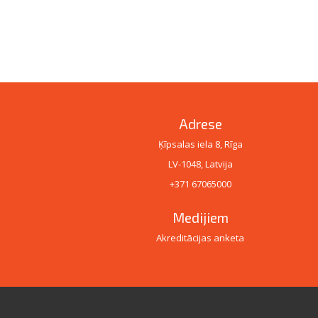
Adrese
Ķīpsalas iela 8, Rīga
LV-1048, Latvija
+371 67065000
Medijiem
Akreditācijas anketa