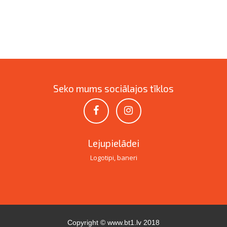
Seko mums sociālajos tīklos
Lejupielādei
Logotipi, baneri
Copyright ©
www.bt1.lv
2018