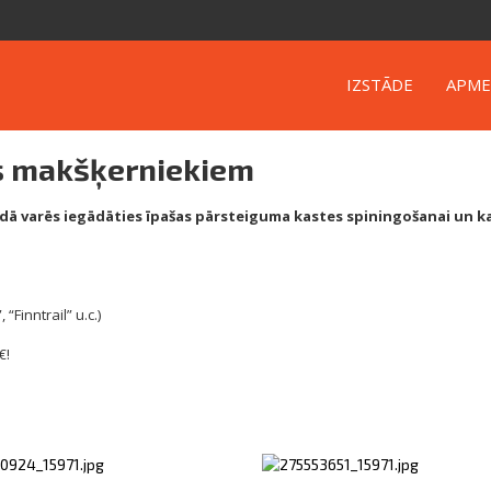
IZSTĀDE
APME
s makšķerniekiem
 varēs iegādāties īpašas pārsteiguma kastes spiningošanai un ka
Finntrail” u.c.)
€!