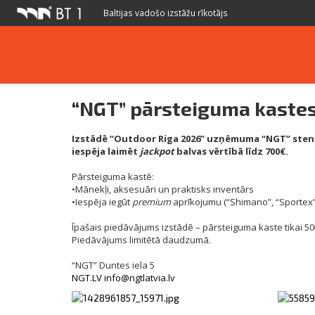
Baltijas vadošo izstāžu rīkotājs
“NGT” pārsteiguma kaste
Izstādē “Outdoor Riga 2026” uzņēmuma “NGT” stendā
iespēja laimēt
jackpot
balvas vērtībā līdz 700€.
Pārsteiguma kastē:
•Mānekļi, aksesuāri un praktisks inventārs
•Iespēja iegūt
premium
aprīkojumu (“Shimano”, “Sportex”, “
Īpašais piedāvājums izstādē – pārsteiguma kaste tikai 50
Piedāvājums limitētā daudzumā.
“NGT” Duntes iela 5
NGT.LV
info@ngtlatvia.lv