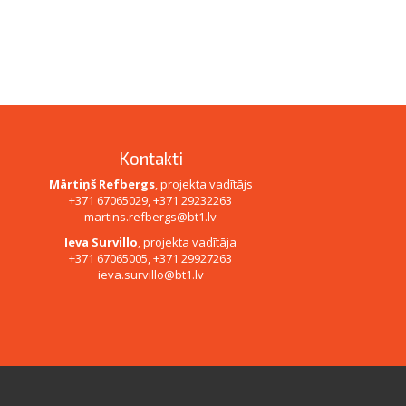
Kontakti
Mārtiņš Refbergs
, projekta vadītājs
+371 67065029, +371 29232263
martins.refbergs@bt1.lv
Ieva Survillo
, projekta vadītāja
+371 67065005, +371 29927263
ieva.survillo@bt1.lv