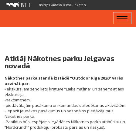
Baltijas vadošo izstāžu rīkotājs
Toggle
navigat
Atklāj Nākotnes parku Jelgavas
novadā
Nākotnes parka stendā izstādē “Outdoor Riga 2026”
varēs
uzzināt par:
- ekskursijām seno lietu krātuvē “Laika mašīna” un saņemt atlaidi
ekskursijai,
-naktsmītnēm,
-piedāvātajām pasākumu un komandas saliedēšanas aktivitātēm.
- iepazīt jaunākos pasākumus un sezonālos piedāvājumus
Nākotnes parkā.
-Papildus būs iespējams iegādāties Nākotnes parka atribūtiku un
“Nordcrunch” produkciju (brokastu pārslas un našķus).