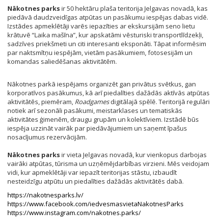
Nākotnes parks
ir 50 hektāru plaša teritorija Jelgavas novadā, kas
piedāvā daudzveidīgas atpūtas un pasākumu iespējas dabas vidē.
Izstādes apmeklētāji varēs iepazīties ar ekskursijām seno lietu
krātuvē “Laika mašīna”, kur apskatāmi vēsturiski transportlīdzekļi,
sadzīves priekšmeti un citi interesanti eksponāti. Tāpat informēsim
par naktsmītņu iespējām, vietām pasākumiem, fotosesijām un
komandas saliedēšanas aktivitātēm.
Nākotnes parkā iespējams organizēt gan privātus svētkus, gan
korporatīvos pasākumus, kā arī piedalīties dažādās aktīvās atpūtas
aktivitātēs, piemēram,
Roadgames
digitālajā spēlē. Teritorijā regulāri
notiek arī sezonāli pasākumi, meistarklases un tematiskās
aktivitātes ģimenēm, draugu grupām un kolektīviem. Izstādē būs
iespēja uzzināt vairāk par piedāvājumiem un saņemt īpašus
nosacījumus rezervācijām.
Nākotnes parks
ir vieta Jelgavas novadā, kur vienkopus darbojas
vairāki atpūtas, tūrisma un uzņēmējdarbības virzieni. Mēs veidojam
vidi, kur apmeklētāji var iepazīt teritorijas stāstu, izbaudīt
nesteidzīgu atpūtu un piedalīties dažādās aktivitātēs dabā.
https://nakotnesparks.lv/
https://www.facebook.com/iedvesmasvietaNakotnesParks
https://www.instagram.com/nakotnes.parks/