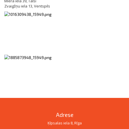
Miera iela 39, Talsi
Zvaigžņu iela 13, Ventspils
Adrese
Ķīpsalas iela 8, Rīga