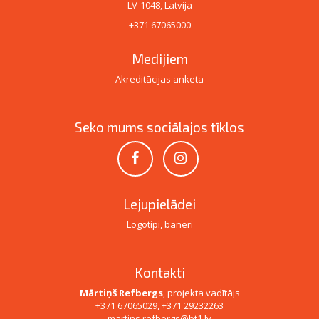
LV-1048, Latvija
+371 67065000
Medijiem
Akreditācijas anketa
Seko mums sociālajos tīklos
Lejupielādei
Logotipi, baneri
Kontakti
Mārtiņš Refbergs
, projekta vadītājs
+371 67065029, +371 29232263
martins.refbergs@bt1.lv