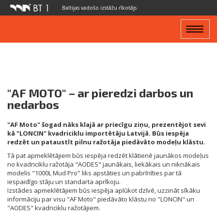
Baltijas vadošo izstāžu rīkotājs
Toggle
navigat
"AF MOTO" – ar pieredzi darbos un
nedarbos
"AF Moto" šogad nāks klajā ar priecīgu ziņu, prezentējot sevi
kā "LONCIN" kvadriciklu importētāju Latvijā. Būs iespēja
redzēt un pataustīt pilnu ražotāja piedāvāto modeļu klāstu.
Tā pat apmeklētājiem būs iespēja redzēt klātienē jaunākos modeļus
no kvadriciklu ražotāja "AODES" jaunākais, liekākais un niknākais
modelis "1000L Mud Pro" liks apstāties un pabrīnīties par tā
iespaidīgo stāju un standarta aprīkoju.
Izstādes apmeklētājiem būs iespēja aplūkot dzīvē, uzzināt sīkāku
informāciju par visu "AF Moto" piedāvāto klāstu no "LONCIN" un
"AODES" kvadriciklu ražotājiem.