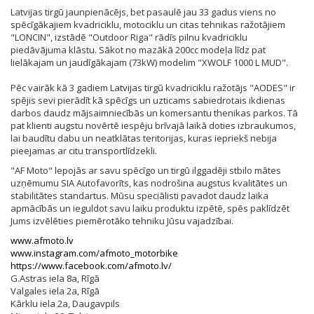
Latvijas tirgū jaunpienācējs, bet pasaulē jau 33 gadus viens no
spēcīgākajiem kvadriciklu, motociklu un citas tehnikas ražotājiem
"LONCIN", izstādē "Outdoor Riga" rādīs pilnu kvadriciklu
piedāvājuma klāstu. Sākot no mazākā 200cc modeļa līdz pat
lielākajam un jaudīgākajam (73kW) modelim "XWOLF 1000 L MUD".
Pēc vairāk kā 3 gadiem Latvijas tirgū kvadriciklu ražotājs "AODES" ir
spējis sevi pierādīt kā spēcīgs un uzticams sabiedrotais ikdienas
darbos daudz mājsaimniecībās un komersantu thenikas parkos. Tā
pat klienti augstu novērtē iespēju brīvajā laikā doties izbraukumos,
lai baudītu dabu un neatklātas teritorijas, kuras iepriekš nebija
pieejamas ar citu transportlīdzekli.
"AF Moto" lepojās ar savu spēcīgo un tirgū ilggadēji stbilo mātes
uzņēmumu SIA Autofavorīts, kas nodrošina augstus kvalitātes un
stabilitātes standartus. Mūsu speciālisti pavadot daudz laika
apmācībās un ieguldot savu laiku produktu izpētē, spēs paklīdzēt
Jums izvēlēties piemērotāko tehniku Jūsu vajadzībai.
www.afmoto.lv
www.instagram.com/afmoto_motorbike
https://www.facebook.com/afmoto.lv/
G.Astras iela 8a, Rīgā
Valgales iela 2a, Rīgā
Kārklu iela 2a, Daugavpils