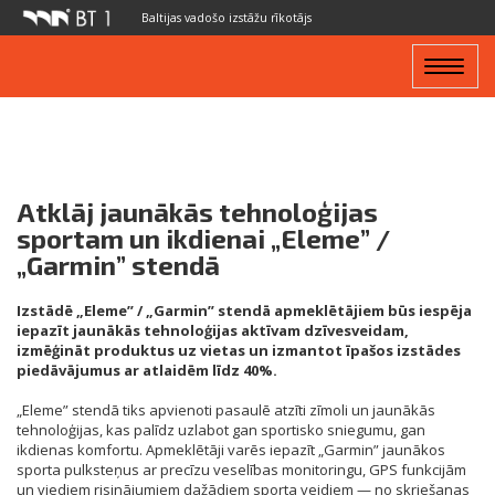
Baltijas vadošo izstāžu rīkotājs
Toggle
navigat
Atklāj jaunākās tehnoloģijas
sportam un ikdienai „Eleme” /
„Garmin” stendā
Izstādē „Eleme” / „Garmin” stendā apmeklētājiem būs iespēja
iepazīt jaunākās tehnoloģijas aktīvam dzīvesveidam,
izmēģināt produktus uz vietas un izmantot īpašos izstādes
piedāvājumus ar atlaidēm līdz 40%.
„Eleme” stendā tiks apvienoti pasaulē atzīti zīmoli un jaunākās
tehnoloģijas, kas palīdz uzlabot gan sportisko sniegumu, gan
ikdienas komfortu. Apmeklētāji varēs iepazīt „Garmin” jaunākos
sporta pulksteņus ar precīzu veselības monitoringu, GPS funkcijām
un viediem risinājumiem dažādiem sporta veidiem — no skriešanas