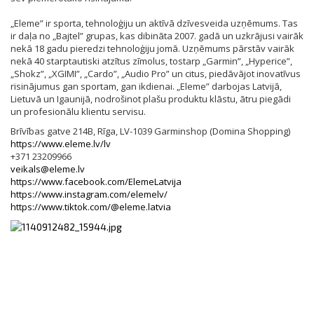
„Eleme” ir sporta, tehnoloģiju un aktīvā dzīvesveida uzņēmums. Tas
ir daļa no „Bajtel” grupas, kas dibināta 2007. gadā un uzkrājusi vairāk
nekā 18 gadu pieredzi tehnoloģiju jomā. Uzņēmums pārstāv vairāk
nekā 40 starptautiski atzītus zīmolus, tostarp „Garmin”, „Hyperice”,
„Shokz”, „XGIMI”, „Cardo”, „Audio Pro” un citus, piedāvājot inovatīvus
risinājumus gan sportam, gan ikdienai. „Eleme” darbojas Latvijā,
Lietuvā un Igaunijā, nodrošinot plašu produktu klāstu, ātru piegādi
un profesionālu klientu servisu.
Brīvības gatve 214B, Rīga, LV-1039 Garminshop (Domina Shopping)
https://www.eleme.lv/lv
+371 23209966
veikals@eleme.lv
https://www.facebook.com/ElemeLatvija
https://www.instagram.com/elemelv/
https://www.tiktok.com/@eleme.latvia