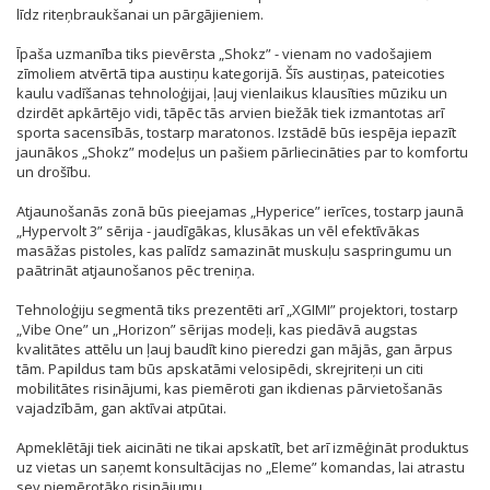
līdz riteņbraukšanai un pārgājieniem.
Īpaša uzmanība tiks pievērsta „Shokz” - vienam no vadošajiem
zīmoliem atvērtā tipa austiņu kategorijā. Šīs austiņas, pateicoties
kaulu vadīšanas tehnoloģijai, ļauj vienlaikus klausīties mūziku un
dzirdēt apkārtējo vidi, tāpēc tās arvien biežāk tiek izmantotas arī
sporta sacensībās, tostarp maratonos. Izstādē būs iespēja iepazīt
jaunākos „Shokz” modeļus un pašiem pārliecināties par to komfortu
un drošību.
Atjaunošanās zonā būs pieejamas „Hyperice” ierīces, tostarp jaunā
„Hypervolt 3” sērija - jaudīgākas, klusākas un vēl efektīvākas
masāžas pistoles, kas palīdz samazināt muskuļu saspringumu un
paātrināt atjaunošanos pēc treniņa.
Tehnoloģiju segmentā tiks prezentēti arī „XGIMI” projektori, tostarp
„Vibe One” un „Horizon” sērijas modeļi, kas piedāvā augstas
kvalitātes attēlu un ļauj baudīt kino pieredzi gan mājās, gan ārpus
tām. Papildus tam būs apskatāmi velosipēdi, skrejriteņi un citi
mobilitātes risinājumi, kas piemēroti gan ikdienas pārvietošanās
vajadzībām, gan aktīvai atpūtai.
Apmeklētāji tiek aicināti ne tikai apskatīt, bet arī izmēģināt produktus
uz vietas un saņemt konsultācijas no „Eleme” komandas, lai atrastu
sev piemērotāko risinājumu.