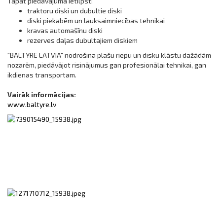
Tāpat piedāvājumā ietilpst:
traktoru diski un dubultie diski
diski piekabēm un lauksaimniecības tehnikai
kravas automašīnu diski
rezerves daļas dubultajiem diskiem
"BALTYRE LATVIA" nodrošina plašu riepu un disku klāstu dažādām
nozarēm, piedāvājot risinājumus gan profesionālai tehnikai, gan
ikdienas transportam.
Vairāk informācijas:
www.baltyre.lv