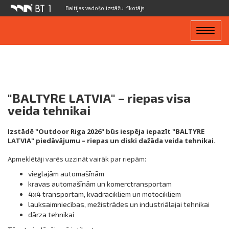
Baltijas vadošo izstāžu rīkotājs
Toggle
navigat
"BALTYRE LATVIA" – riepas visa
veida tehnikai
Izstādē "Outdoor Riga 2026" būs iespēja iepazīt "BALTYRE
LATVIA" piedāvājumu – riepas un diski dažāda veida tehnikai.
Apmeklētāji varēs uzzināt vairāk par riepām:
vieglajām automašīnām
kravas automašīnām un komerctransportam
4x4 transportam, kvadracikliem un motocikliem
lauksaimniecības, mežistrādes un industriālajai tehnikai
dārza tehnikai