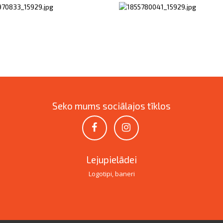
Seko mums sociālajos tīklos
Lejupielādei
Logotipi, baneri