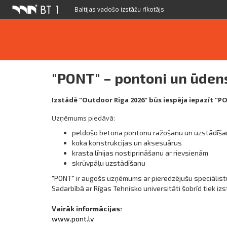
Baltijas vadošo izstāžu rīkotājs
"PONT" – pontoni un ūdens
Izstādē "Outdoor Riga 2026" būs iespēja iepazīt "P
Uzņēmums piedāvā:
peldošo betona pontonu ražošanu un uzstādīš
koka konstrukcijas un aksesuārus
krasta līnijas nostiprināšanu ar rievsienām
skrūvpāļu uzstādīšanu
"PONT" ir augošs uzņēmums ar pieredzējušu speciālist
Sadarbībā ar Rīgas Tehnisko universitāti šobrīd tiek i
Vairāk informācijas:
www.pont.lv