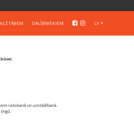
KLĒTĀJIEM
DALĪBNIEKIEM
LV
zbūvei.
ūdens ražošanā un uzstādīšanā.
tirgū.