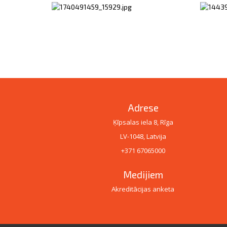
Adrese
Ķīpsalas iela 8, Rīga
LV-1048, Latvija
+371 67065000
Medijiem
Akreditācijas anketa