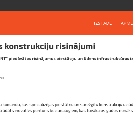
IZSTĀDE
APME
 konstrukciju risinājumi
ONT" piedāvātos risinājumus piestātņu un ūdens infrastruktūras i
anu
u komandu, kas specializējas piestātņu un sarežģītu konstrukciju uz 
zstrādāts inovatīvs pontons bez analogiem, kas tuvākajos gados nonāks 