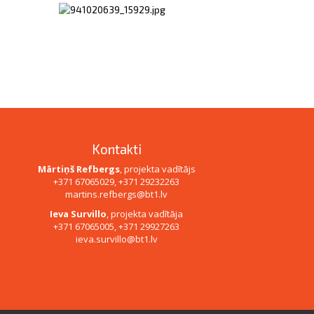
Kontakti
Mārtiņš Refbergs
, projekta vadītājs
+371 67065029, +371 29232263
martins.refbergs@bt1.lv
Ieva Survillo
, projekta vadītāja
+371 67065005, +371 29927263
ieva.survillo@bt1.lv