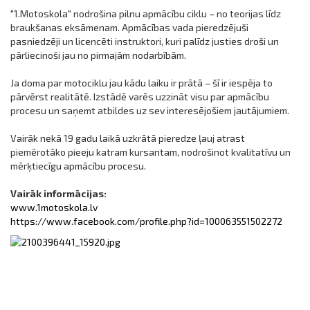
"1.Motoskola" nodrošina pilnu apmācību ciklu – no teorijas līdz
braukšanas eksāmenam. Apmācības vada pieredzējuši
pasniedzēji un licencēti instruktori, kuri palīdz justies droši un
pārliecinoši jau no pirmajām nodarbībām.
Ja doma par motociklu jau kādu laiku ir prātā – šī ir iespēja to
pārvērst realitātē. Izstādē varēs uzzināt visu par apmācību
procesu un saņemt atbildes uz sev interesējošiem jautājumiem.
Vairāk nekā 19 gadu laikā uzkrātā pieredze ļauj atrast
piemērotāko pieeju katram kursantam, nodrošinot kvalitatīvu un
mērķtiecīgu apmācību procesu.
Vairāk informācijas:
www.1motoskola.lv
https://www.facebook.com/profile.php?id=100063551502272