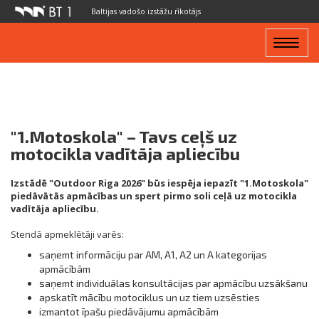
Baltijas vadošo izstāžu rīkotājs
Toggle
navigat
"1.Motoskola" – Tavs ceļš uz
motocikla vadītāja apliecību
Izstādē "Outdoor Riga 2026" būs iespēja iepazīt "1.Motoskola"
piedāvātās apmācības un spert pirmo soli ceļā uz motocikla
vadītāja apliecību.
Stendā apmeklētāji varēs:
saņemt informāciju par AM, A1, A2 un A kategorijas
apmācībām
saņemt individuālas konsultācijas par apmācību uzsākšanu
apskatīt mācību motociklus un uz tiem uzsēsties
izmantot īpašu piedāvājumu apmācībām