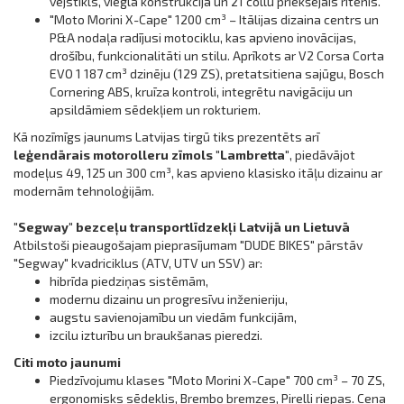
vējstikls, viegla konstrukcija un 21 collu priekšējais ritenis.
"Moto Morini X-Cape" 1200 cm³ – Itālijas dizaina centrs un
P&A nodaļa radījusi motociklu, kas apvieno inovācijas,
drošību, funkcionalitāti un stilu. Aprīkots ar V2 Corsa Corta
EVO 1 187 cm³ dzinēju (129 ZS), pretatsitiena sajūgu, Bosch
Cornering ABS, kruīza kontroli, integrētu navigāciju un
apsildāmiem sēdekļiem un rokturiem.
Kā nozīmīgs jaunums Latvijas tirgū tiks prezentēts arī
leģendārais motorolleru zīmols "Lambretta"
, piedāvājot
modeļus 49, 125 un 300 cm³, kas apvieno klasisko itāļu dizainu ar
modernām tehnoloģijām.
"Segway" bezceļu transportlīdzekļi Latvijā un Lietuvā
Atbilstoši pieaugošajam pieprasījumam "DUDE BIKES" pārstāv
"Segway" kvadriciklus (ATV, UTV un SSV) ar:
hibrīda piedziņas sistēmām,
modernu dizainu un progresīvu inženieriju,
augstu savienojamību un viedām funkcijām,
izcilu izturību un braukšanas pieredzi.
Citi moto jaunumi
Piedzīvojumu klases "Moto Morini X-Cape" 700 cm³ – 70 ZS,
ergonomisks sēdeklis, Brembo bremzes, Pirelli riepas. Cena