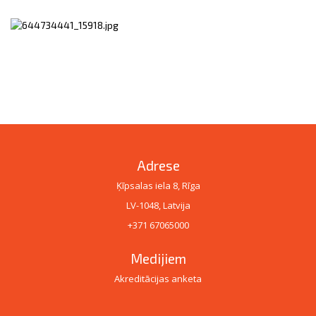
Adrese
Ķīpsalas iela 8, Rīga
LV-1048, Latvija
+371 67065000
Medijiem
Akreditācijas anketa