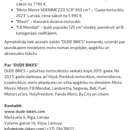
sākot no 7 190 €.
"Moto Morini SEIEMMEZZO SCR" 650 cm³ – “Gada motocikls
2023” Latvijā, cena sākot no 5 990 €.
"Mash" – klasiskā dizaina motocikli.
"F.B Mondial" – īpaši populāri 125 cm³ modeļi, piemēroti arī B
kategorijas vadītājiem.
Apmeklētāji tiek aicināti satikt "DUDE BIKES" komandu, uzzināt par
jaunākajiem modeļiem, moto nomas iespējām, apģērbu un
aksesuāru klāstu.
Par "DUDE BIKES"
DUDE BIKES – pilsētas motociklistu veikals kopš 2015. gada. No
2023. gada darbojas arī Viļņā. Piedāvā motociklus, motorollerus,
kvadriciklus, moto ekipējumu un stila apģērbu no zīmoliem: Moto
Morini, Mash, F.B Mondial, Lambretta, Segway, Bell, Fuel
Motorcycles, Holyfreedom, Pando Moto, By City un citiem.
Kontakti:
www.dude-bikes.com
Meža iela 4, Rīga, Latvija
Vytenio gatve 14, Viļņa, Lietuva
info@dude-bikes.com
| +371 29478822