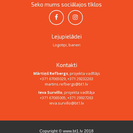
Seko mums sociālajos tīklos
Lejupielādei
Logotipi, baneri
Kontakti
Mārtiņš Refbergs
, projekta vadītājs
+371 67065029, +371 29232263
martins.refbergs@bt1.lv
Ieva Survillo
, projekta vadītāja
+371 67065005, +371 29927263
ieva.survillo@bt1.lv
Copyright ©
www.bt1.lv
2018