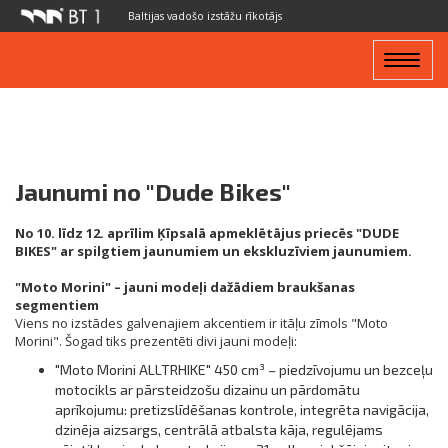
Baltijas vadošo izstāžu rīkotājs
Toggle
navigat
Jaunumi no "Dude Bikes"
No 10. līdz 12. aprīlim Ķīpsalā apmeklētājus priecēs "DUDE
BIKES" ar spilgtiem jaunumiem un ekskluzīviem jaunumiem.
"Moto Morini" – jauni modeļi dažādiem braukšanas
segmentiem
Viens no izstādes galvenajiem akcentiem ir itāļu zīmols "Moto
Morini". Šogad tiks prezentēti divi jauni modeļi:
"Moto Morini ALLTRHIKE" 450 cm³ – piedzīvojumu un bezceļu
motocikls ar pārsteidzošu dizainu un pārdomātu
aprīkojumu: pretizslīdēšanas kontrole, integrēta navigācija,
dzinēja aizsargs, centrālā atbalsta kāja, regulējams