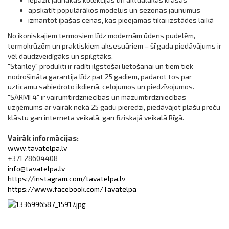
apskatīt populārākos modeļus un sezonas jaunumus
izmantot īpašas cenas, kas pieejamas tikai izstādes laikā
No ikoniskajiem termosiem līdz modernām ūdens pudelēm,
termokrūzēm un praktiskiem aksesuāriem – šī gada piedāvājums ir
vēl daudzveidīgāks un spilgtāks.
"Stanley" produkti ir radīti ilgstošai lietošanai un tiem tiek
nodrošināta garantija līdz pat 25 gadiem, padarot tos par
uzticamu sabiedroto ikdienā, ceļojumos un piedzīvojumos.
"SĀRMI 4" ir vairumtirdzniecības un mazumtirdzniecības
uzņēmums ar vairāk nekā 25 gadu pieredzi, piedāvājot plašu preču
klāstu gan interneta veikalā, gan fiziskajā veikalā Rīgā.
Vairāk informācijas:
www.tavatelpa.lv
+371 28604408
info@tavatelpa.lv
https://instagram.com/tavatelpa.lv
https://www.facebook.com/Tavatelpa