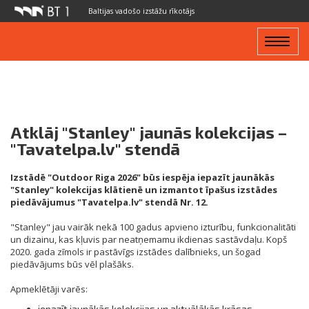
Baltijas vadošo izstāžu rīkotājs
Toggle
navigat
Atklāj "Stanley" jaunās kolekcijas –
"Tavatelpa.lv" stendā
Izstādē "Outdoor Riga 2026" būs iespēja iepazīt jaunākās
"Stanley" kolekcijas klātienē un izmantot īpašus izstādes
piedāvājumus "Tavatelpa.lv" stendā Nr. 12.
"Stanley" jau vairāk nekā 100 gadus apvieno izturību, funkcionalitāti
un dizainu, kas kļuvis par neatņemamu ikdienas sastāvdaļu. Kopš
2020. gada zīmols ir pastāvīgs izstādes dalībnieks, un šogad
piedāvājums būs vēl plašāks.
Apmeklētāji varēs:
iepazīt jaunākās kolekcijas un aktuālākās krāsas