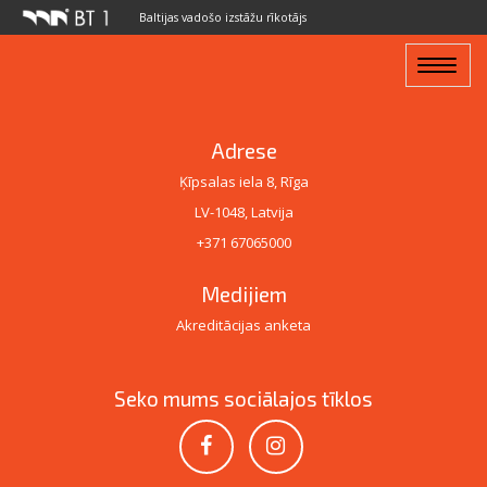
Baltijas vadošo izstāžu rīkotājs
Toggle
navigat
Adrese
Ķīpsalas iela 8, Rīga
LV-1048, Latvija
+371 67065000
Medijiem
Akreditācijas anketa
Seko mums sociālajos tīklos