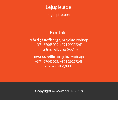
Lejupielādei
Logotipi, baneri
Kontakti
Mārtiņš Refbergs
, projekta vadītājs
+371 67065029, +371 29232263
martins.refbergs@bt1.lv
Ieva Survillo
, projekta vadītāja
+371 67065005, +371 29927263
ieva.survillo@bt1.lv
Copyright ©
www.bt1.lv
2018