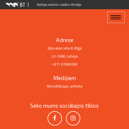
Baltijas vadošo izstāžu rīkotājs
Toggle
navigat
Adrese
Ķīpsalas iela 8, Rīga
LV-1048, Latvija
+371 67065000
Medijiem
Akreditācijas anketa
Seko mums sociālajos tīklos