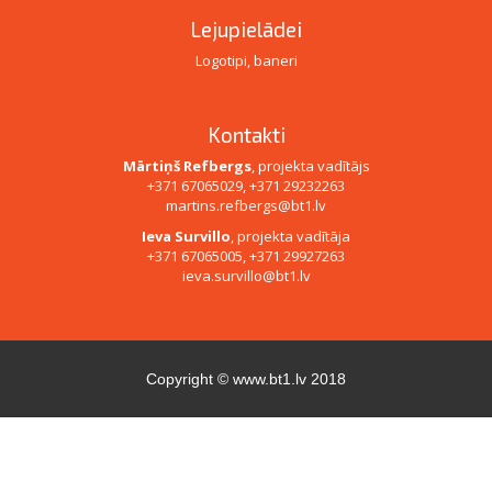
Lejupielādei
Logotipi, baneri
Kontakti
Mārtiņš Refbergs
, projekta vadītājs
+371 67065029, +371 29232263
martins.refbergs@bt1.lv
Ieva Survillo
, projekta vadītāja
+371 67065005, +371 29927263
ieva.survillo@bt1.lv
Copyright ©
www.bt1.lv
2018