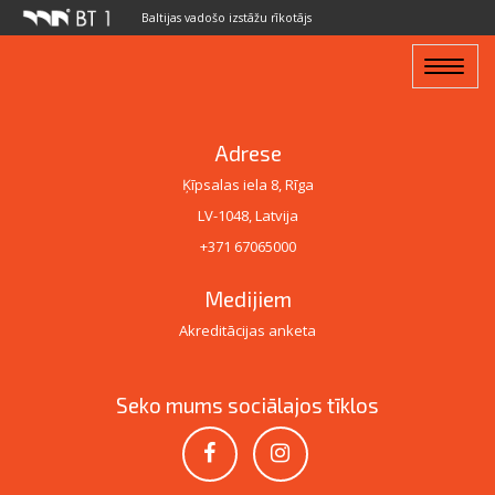
Baltijas vadošo izstāžu rīkotājs
Toggle
navigat
Adrese
Ķīpsalas iela 8, Rīga
LV-1048, Latvija
+371 67065000
Medijiem
Akreditācijas anketa
Seko mums sociālajos tīklos