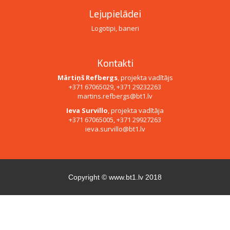
Lejupielādei
Logotipi, baneri
Kontakti
Mārtiņš Refbergs
, projekta vadītājs
+371 67065029, +371 29232263
martins.refbergs@bt1.lv
Ieva Survillo
, projekta vadītāja
+371 67065005, +371 29927263
ieva.survillo@bt1.lv
Copyright ©
www.bt1.lv
2018