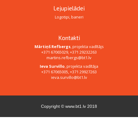
Lejupielādei
Logotipi, baneri
Kontakti
Mārtiņš Refbergs
, projekta vadītājs
+371 67065029, +371 29232263
martins.refbergs@bt1.lv
Ieva Survillo
, projekta vadītāja
+371 67065005, +371 29927263
ieva.survillo@bt1.lv
Copyright ©
www.bt1.lv
2018