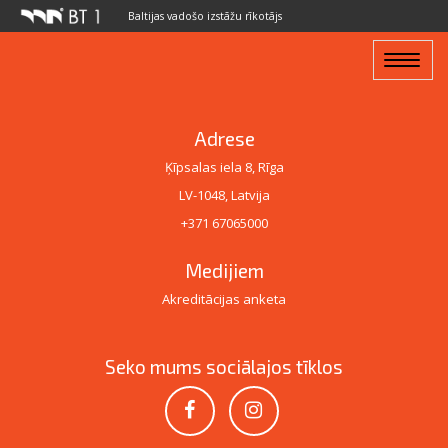
Baltijas vadošo izstāžu rīkotājs
Toggle
navigat
Adrese
Ķīpsalas iela 8, Rīga
LV-1048, Latvija
+371 67065000
Medijiem
Akreditācijas anketa
Seko mums sociālajos tīklos