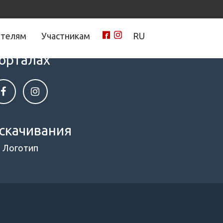
ителям
Участникам
RU
нами на социальных
орталах
скачивания
Логотип