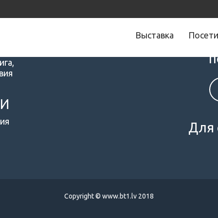
Выставка
Посет
Следите за 
п
ига,
вия
МИ
ия
Для 
Copyright © www.bt1.lv 2018