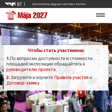
Организатор ведущих выставок Балтии
Toggle
navigatio
Чтобы стать участником:
1.
По вопросам доступности и стоимости
площадей экспозиции обращайтесь
к
руководителю проекта
.
2.
Загрузите и изучите
Правила участия
и
Договор-заявку