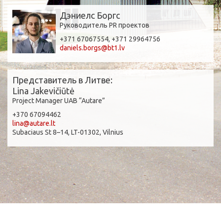
Дэниелс Боргс
Руководитель PR проектов
+371 67067554, +371 29964756
daniels.borgs@bt1.lv
Представитель в Литве:
Lina Jakevičiūtė
Project Manager UAB “Autare”
+370 67094462
lina@autare.lt
Subaciaus St 8–14, LT-01302, Vilnius