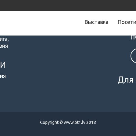
Выставка
Посет
Следите за 
п
ига,
вия
МИ
ия
Для 
Copyright © www.bt1.lv 2018