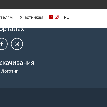
ителям
Участникам
RU
нами на социальных
орталах
скачивания
Логотип