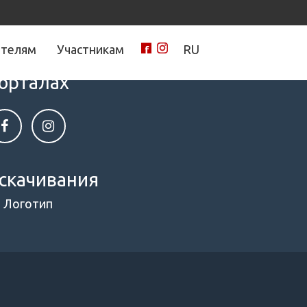
ителям
Участникам
RU
нами на социальных
орталах
скачивания
Логотип