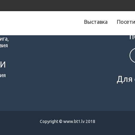
Выставка
Посет
Следите за 
п
ига,
вия
МИ
ия
Для 
Copyright © www.bt1.lv 2018