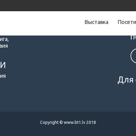
Выставка
Посет
Следите за 
п
ига,
вия
МИ
ия
Для 
Copyright © www.bt1.lv 2018