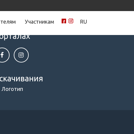
ителям
Участникам
RU
нами на социальных
орталах
скачивания
Логотип