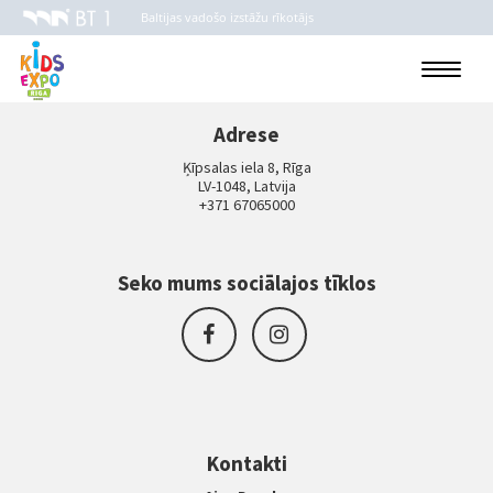
Baltijas vadošo izstāžu rīkotājs
Toggle
navigati
Adrese
Ķīpsalas iela 8, Rīga
LV-1048, Latvija
+371 67065000
Seko mums sociālajos tīklos
Kontakti